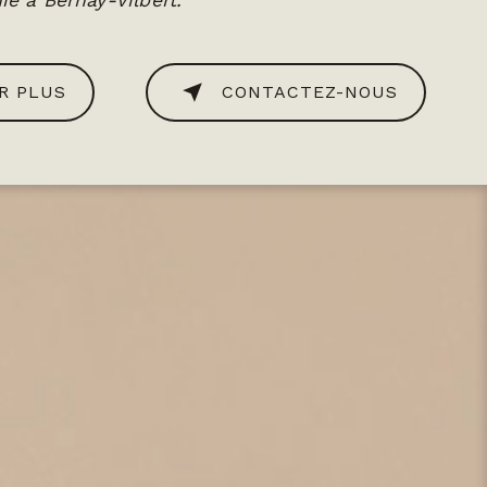
ié à Bernay-Vilbert.
R PLUS
CONTACTEZ-NOUS