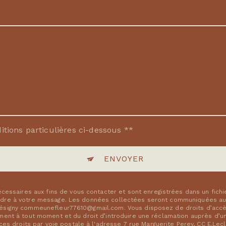
itions particulières ci-dessous **
ENVOYER
ssaires aux fins de vous contacter et sont enregistrées dans un fichi
ondre à votre message. Les données collectées seront communiquées aux
résigny commeunefleur77610@gmail.com. Vous disposez de droits d’accès,
ement à tout moment et du droit d’introduire une réclamation auprès d’une
 droits par voie postale à l'adresse 7 rue Marguerite Perey, CC E.Lecle