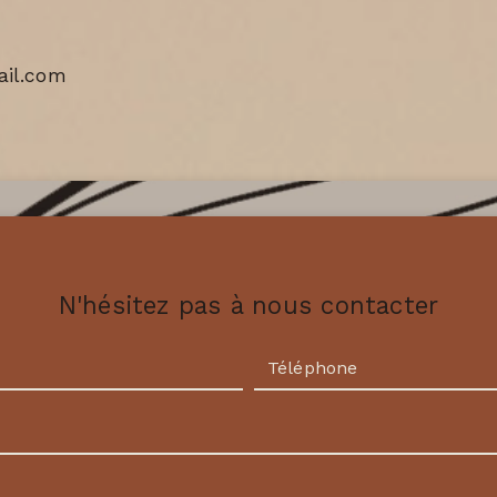
il.com
N'hésitez pas à nous contacter