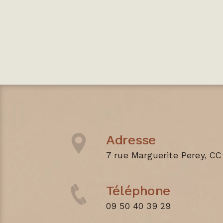
Adresse
7 rue Marguerite Perey, CC
Téléphone
09 50 40 39 29