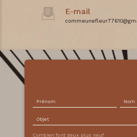
E-mail
commeunefleur77610@gma
Combien font deux plus neuf