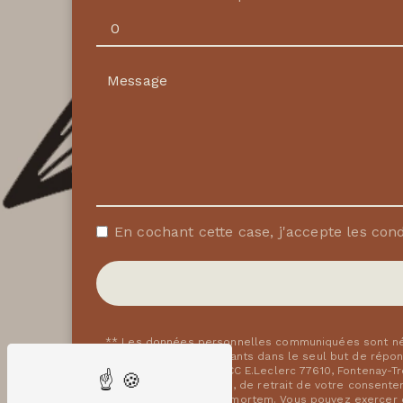
En cochant cette case, j'accepte les cond
** Les données personnelles communiquées sont néce
fleur et ses sous-traitants dans le seul but de rép
rue Marguerite Perey, CC E.Leclerc 77610, Fontenay-T
limitation, d’opposition, de retrait de votre consent
de vos données post-mortem. Vous pouvez exercer ces