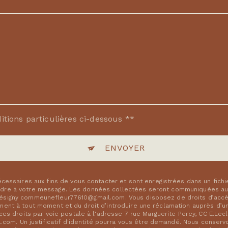
itions particulières ci-dessous **
ENVOYER
ssaires aux fins de vous contacter et sont enregistrées dans un fichi
ondre à votre message. Les données collectées seront communiquées aux
résigny commeunefleur77610@gmail.com. Vous disposez de droits d’accès,
ement à tout moment et du droit d’introduire une réclamation auprès d’une
 droits par voie postale à l'adresse 7 rue Marguerite Perey, CC E.Lecle
com. Un justificatif d'identité pourra vous être demandé. Nous conser