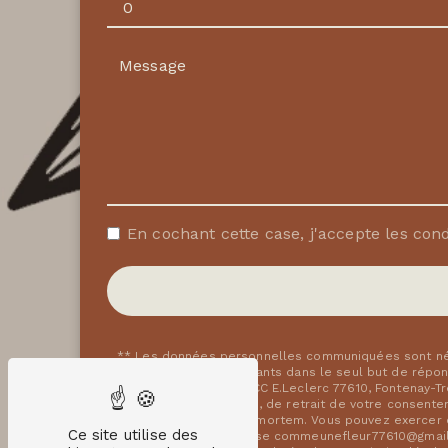
En cochant cette case, j'accepte les cond
** Les données personnelles communiquées sont néce
fleur et ses sous-traitants dans le seul but de rép
rue Marguerite Perey, CC E.Leclerc 77610, Fontenay-T
limitation, d’opposition, de retrait de votre consent
de vos données post-mortem. Vous pouvez exercer ces
Ce site utilise des
électronique à l'adresse commeunefleur77610@gmail.