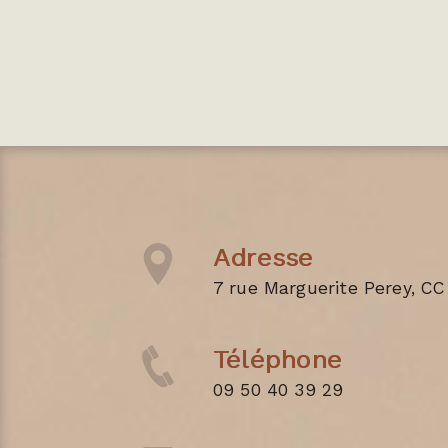
Adresse
7 rue Marguerite Perey, CC
Téléphone
09 50 40 39 29