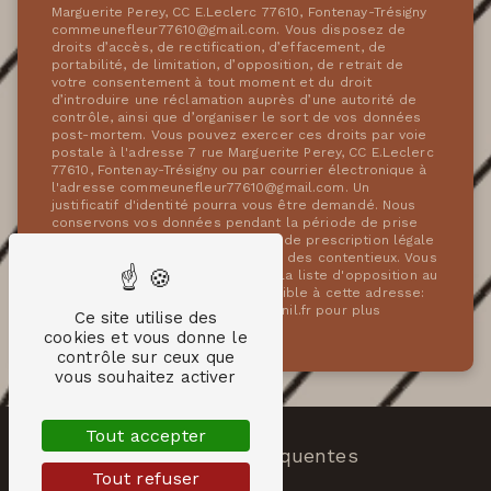
Marguerite Perey, CC E.Leclerc 77610, Fontenay-Trésigny
commeunefleur77610@gmail.com. Vous disposez de
droits d’accès, de rectification, d’effacement, de
portabilité, de limitation, d’opposition, de retrait de
votre consentement à tout moment et du droit
d’introduire une réclamation auprès d’une autorité de
contrôle, ainsi que d’organiser le sort de vos données
post-mortem. Vous pouvez exercer ces droits par voie
postale à l'adresse 7 rue Marguerite Perey, CC E.Leclerc
77610, Fontenay-Trésigny ou par courrier électronique à
l'adresse commeunefleur77610@gmail.com. Un
justificatif d'identité pourra vous être demandé. Nous
conservons vos données pendant la période de prise
de contact puis pendant la durée de prescription légale
aux fins probatoires et de gestion des contentieux. Vous
avez le droit de vous inscrire sur la liste d'opposition au
démarchage téléphonique, disponible à cette adresse:
Bloctel.gouv.fr
. Consultez le site cnil.fr pour plus
Ce site utilise des
d’informations sur vos droits.
cookies et vous donne le
contrôle sur ceux que
vous souhaitez activer
Tout accepter
Recherches fréquentes
Tout refuser