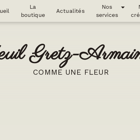
La
Nos
ueil
Actualités
boutique
services
cré
deuil Gretz-Armainv
COMME UNE FLEUR