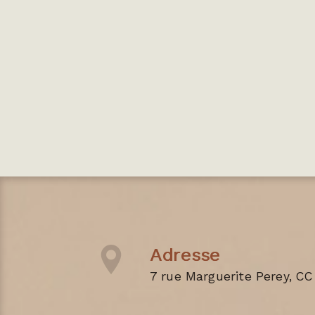
Adresse
7 rue Marguerite Perey, CC