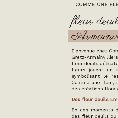
COMME UNE FL
fleur deui
Armainvil
Bienvenue chez Com
Gretz-Armainvillier
fleur deuils délica
fleurs jouent un r
symbolisant le re
Comme une fleur, 
des créations flora
Des fleur deuils Em
En ces moments dif
des fleur deuils qu