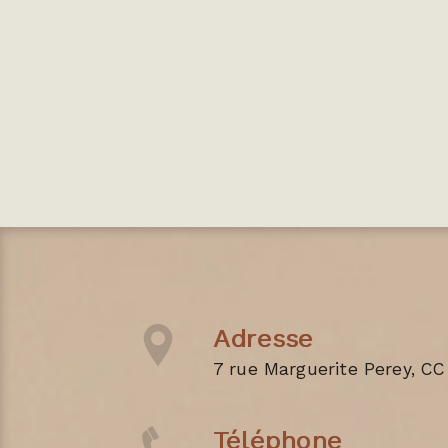
Adresse
7 rue Marguerite Perey, CC
Téléphone