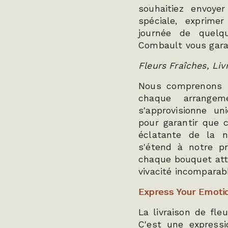
souhaitiez envoy
spéciale, exprim
journée de quelqu
Combault vous garan
Fleurs Fraîches, Li
Nous comprenons l
chaque arrange
s'approvisionne u
pour garantir que c
éclatante de la n
s'étend à notre pr
chaque bouquet atte
vivacité incomparab
Express Your Emoti
La livraison de fle
C'est une expressi