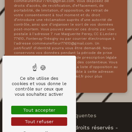
commeunefleur77610@gmail.com. Vous disposez de
droits d’accès, de rectification, d’effacement, de
portabilité, de limitation, d’opposition, de retrait de
votre consentement à tout moment et du droit
d’introduire une réclamation auprès d’une autorité de
contrôle, ainsi que d’organiser le sort de vos données
post-mortem. Vous pouvez exercer ces droits par voie
postale à l'adresse 7 rue Marguerite Perey, CC E.Leclerc
77610, Fontenay-Trésigny ou par courrier électronique à
l'adresse commeunefleur77610@gmail.com. Un
justificatif d'identité pourra vous être demandé. Nous
conservons vos données pendant la période de prise
de contact puis pendant la durée de prescription légale
aux fins probatoires et de gestion des contentieux. Vous
avez le droit de vous inscrire sur la liste d'opposition au
démarchage téléphonique, disponible à cette adresse:
Bloctel.gouv.fr
. Consultez le site cnil.fr pour plus
Ce site utilise des
d’informations sur vos droits.
cookies et vous donne le
contrôle sur ceux que
vous souhaitez activer
Tout accepter
Recherches fréquentes
Tout refuser
©
Vistalid
- 2026 - Tous droits réservés -