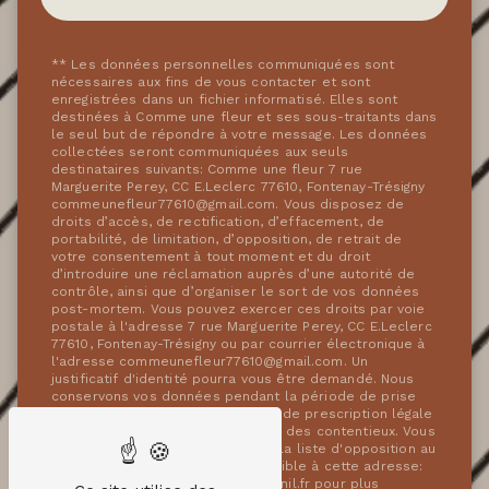
** Les données personnelles communiquées sont
nécessaires aux fins de vous contacter et sont
enregistrées dans un fichier informatisé. Elles sont
destinées à Comme une fleur et ses sous-traitants dans
le seul but de répondre à votre message. Les données
collectées seront communiquées aux seuls
destinataires suivants: Comme une fleur 7 rue
Marguerite Perey, CC E.Leclerc 77610, Fontenay-Trésigny
commeunefleur77610@gmail.com. Vous disposez de
droits d’accès, de rectification, d’effacement, de
portabilité, de limitation, d’opposition, de retrait de
votre consentement à tout moment et du droit
d’introduire une réclamation auprès d’une autorité de
contrôle, ainsi que d’organiser le sort de vos données
post-mortem. Vous pouvez exercer ces droits par voie
postale à l'adresse 7 rue Marguerite Perey, CC E.Leclerc
77610, Fontenay-Trésigny ou par courrier électronique à
l'adresse commeunefleur77610@gmail.com. Un
justificatif d'identité pourra vous être demandé. Nous
conservons vos données pendant la période de prise
de contact puis pendant la durée de prescription légale
aux fins probatoires et de gestion des contentieux. Vous
avez le droit de vous inscrire sur la liste d'opposition au
démarchage téléphonique, disponible à cette adresse:
Bloctel.gouv.fr
. Consultez le site cnil.fr pour plus