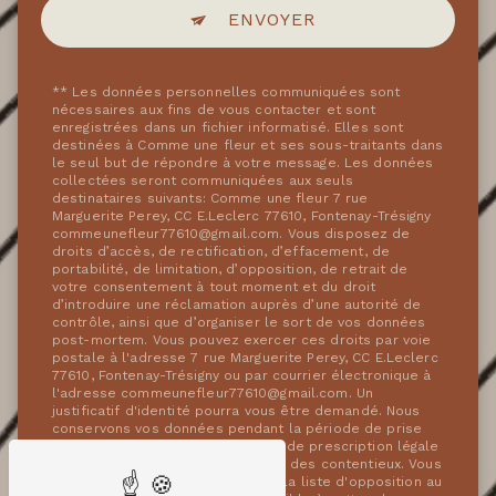
ENVOYER
** Les données personnelles communiquées sont
nécessaires aux fins de vous contacter et sont
enregistrées dans un fichier informatisé. Elles sont
destinées à Comme une fleur et ses sous-traitants dans
le seul but de répondre à votre message. Les données
collectées seront communiquées aux seuls
destinataires suivants: Comme une fleur 7 rue
Marguerite Perey, CC E.Leclerc 77610, Fontenay-Trésigny
commeunefleur77610@gmail.com. Vous disposez de
droits d’accès, de rectification, d’effacement, de
portabilité, de limitation, d’opposition, de retrait de
votre consentement à tout moment et du droit
d’introduire une réclamation auprès d’une autorité de
contrôle, ainsi que d’organiser le sort de vos données
post-mortem. Vous pouvez exercer ces droits par voie
postale à l'adresse 7 rue Marguerite Perey, CC E.Leclerc
77610, Fontenay-Trésigny ou par courrier électronique à
l'adresse commeunefleur77610@gmail.com. Un
justificatif d'identité pourra vous être demandé. Nous
conservons vos données pendant la période de prise
de contact puis pendant la durée de prescription légale
aux fins probatoires et de gestion des contentieux. Vous
avez le droit de vous inscrire sur la liste d'opposition au