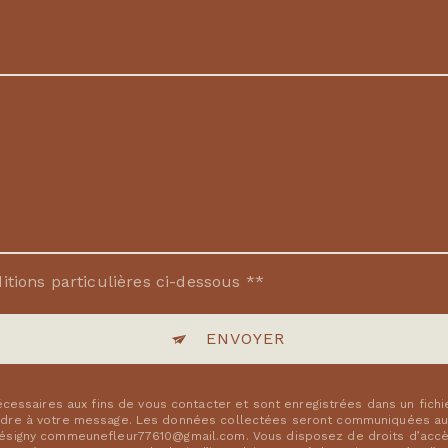
itions particulières ci-dessous **
ENVOYER
ssaires aux fins de vous contacter et sont enregistrées dans un fichi
ondre à votre message. Les données collectées seront communiquées aux
résigny commeunefleur77610@gmail.com. Vous disposez de droits d’accès,