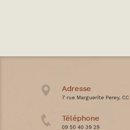
Adresse
7 rue Marguerite Perey, CC
Téléphone
09 50 40 39 29