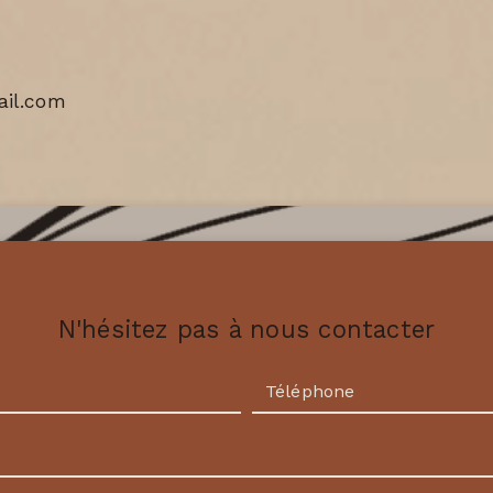
il.com
N'hésitez pas à nous contacter