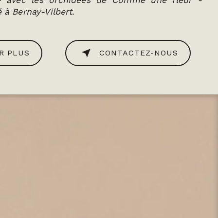
ce avec les orchidées de Comme une fleur -
é à Bernay-Vilbert.
R PLUS
CONTACTEZ-NOUS