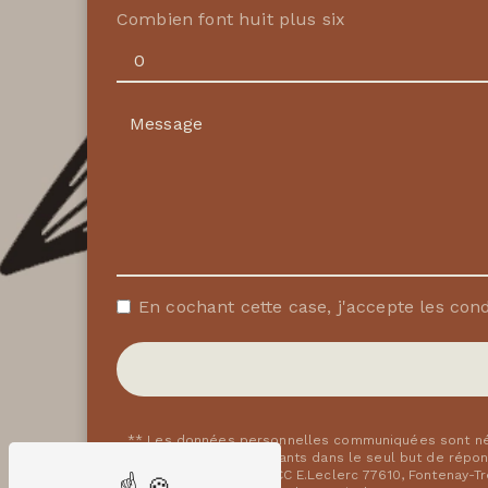
Combien font huit plus six
En cochant cette case, j'accepte les cond
** Les données personnelles communiquées sont néce
fleur et ses sous-traitants dans le seul but de rép
rue Marguerite Perey, CC E.Leclerc 77610, Fontenay-T