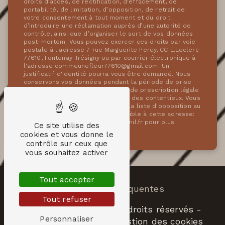
droits d’accès, de rectification, d’effacement, de
portabilité, de limitation, d’opposition, de retrait de
votre consentement à tout moment et du droit
d’introduire une réclamation auprès d’une autorité de
contrôle, ainsi que d’organiser le sort de vos données
post-mortem. Vous pouvez exercer ces droits par voie
postale à l'adresse 7 rue Marguerite Perey, CC E.Leclerc
77610, Fontenay-Trésigny ou par courrier électronique à
l'adresse commeunefleur77610@gmail.com. Un
justificatif d'identité pourra vous être demandé. Nous
conservons vos données pendant la période de prise
de contact puis pendant la durée de prescription légale
aux fins probatoires et de gestion des contentieux. Vous
avez le droit de vous inscrire sur la liste d'opposition au
démarchage téléphonique, disponible à cette adresse:
Bloctel.gouv.fr
. Consultez le site cnil.fr pour plus
Ce site utilise des
d’informations sur vos droits.
cookies et vous donne le
contrôle sur ceux que
vous souhaitez activer
Tout accepter
Recherches fréquentes
Tout refuser
©
Vistalid
- 2026 - Tous droits réservés -
Personnaliser
Mentions légales
-
Gestion des cookies