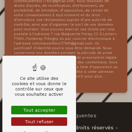
commeunefleur77610@gmail.com. Vous disposez de
droits d’accès, de rectification, d’effacement, de
portabilité, de limitation, d’opposition, de retrait de
votre consentement à tout moment et du droit
d’introduire une réclamation auprès d’une autorité de
contrôle, ainsi que d’organiser le sort de vos données
post-mortem. Vous pouvez exercer ces droits par voie
postale à l'adresse 7 rue Marguerite Perey, CC E.Leclerc
77610, Fontenay-Trésigny ou par courrier électronique à
l'adresse commeunefleur77610@gmail.com. Un
justificatif d'identité pourra vous être demandé. Nous
conservons vos données pendant la période de prise
de contact puis pendant la durée de prescription légale
aux fins probatoires et de gestion des contentieux. Vous
avez le droit de vous inscrire sur la liste d'opposition au
démarchage téléphonique, disponible à cette adresse:
Bloctel.gouv.fr
. Consultez le site cnil.fr pour plus
Ce site utilise des
d’informations sur vos droits.
cookies et vous donne le
contrôle sur ceux que
vous souhaitez activer
Tout accepter
Recherches fréquentes
Tout refuser
©
Vistalid
- 2026 - Tous droits réservés -