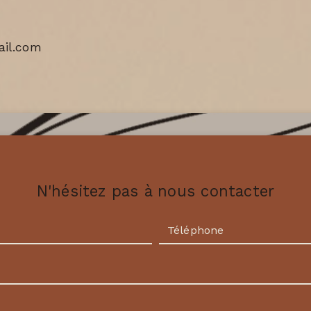
il.com
N'hésitez pas à nous contacter