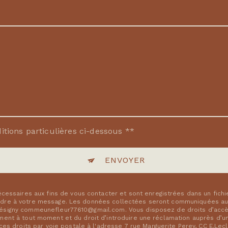
itions particulières ci-dessous **
ENVOYER
ssaires aux fins de vous contacter et sont enregistrées dans un fichi
ondre à votre message. Les données collectées seront communiquées aux
résigny commeunefleur77610@gmail.com. Vous disposez de droits d’accès,
ement à tout moment et du droit d’introduire une réclamation auprès d’une
 droits par voie postale à l'adresse 7 rue Marguerite Perey, CC E.Lecle