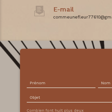
E-mail
commeunefleur77610@gma
Combien font huit plus deux