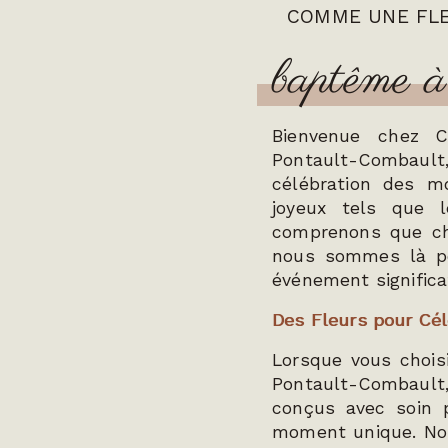
COMME UNE FL
baptême 
Bienvenue chez C
Pontault-Combaul
célébration des m
joyeux tels que 
comprenons que ch
nous sommes là po
événement significat
Des Fleurs pour Cé
Lorsque vous choi
Pontault-Combault
conçus avec soin 
moment unique. Nos 