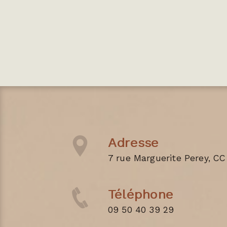
Adresse
7 rue Marguerite Perey, CC
Téléphone
09 50 40 39 29