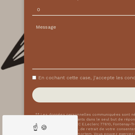
En cochant cette case, j'accepte les cond
** Les données personnelles communiquées sont néce
fleur et ses sous-traitants dans le seul but de rép
rue Marguerite Perey, CC E.Leclerc 77610, Fontenay-T
limitation, d’opposition, de retrait de votre consent
de vos données post-mortem. Vous pouvez exercer ces