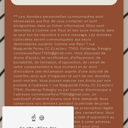
** Les données personnelles communiquées sont
nécessaires aux fins de vous contacter et sont
enregistrées dans un fichier informatisé. Elles sont
destinées à Comme une fleur et ses sous-traitants dans
le seul but de répondre à votre message. Les données
collectées seront communiquées aux seuls
destinataires suivants: Comme une fleur 7 rue
Marguerite Perey, CC E.Leclerc 77610, Fontenay-Trésigny
commeunefleur77610@gmail.com. Vous disposez de
droits d’accès, de rectification, d’effacement, de
portabilité, de limitation, d’opposition, de retrait de
votre consentement à tout moment et du droit
d’introduire une réclamation auprès d’une autorité de
contrôle, ainsi que d’organiser le sort de vos données
post-mortem. Vous pouvez exercer ces droits par voie
postale à l'adresse 7 rue Marguerite Perey, CC E.Leclerc
77610, Fontenay-Trésigny ou par courrier électronique à
l'adresse commeunefleur77610@gmail.com. Un
justificatif d'identité pourra vous être demandé. Nous
conservons vos données pendant la période de prise
de contact puis pendant la durée de prescription légale
aux fins probatoires et de gestion des contentieux. Vous
avez le droit de vous inscrire sur la liste d'opposition au
démarchage téléphonique, disponible à cette adresse:
Bloctel.gouv.fr
. Consultez le site cnil.fr pour plus