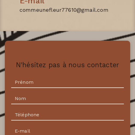
E-mail
commeunefleur77610@gmail.com
N'hésitez pas à nous contacter