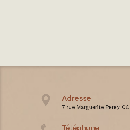
Adresse
7 rue Marguerite Perey, CC
Téléphone