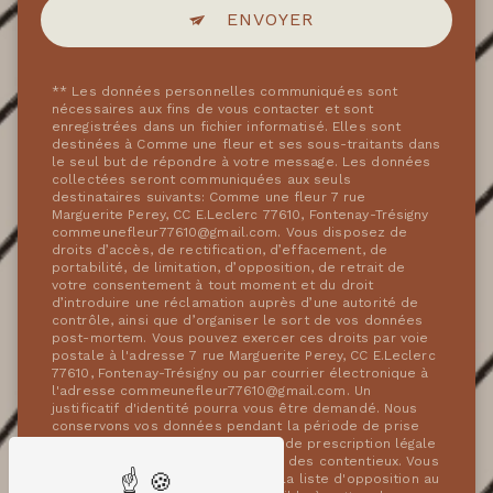
ENVOYER
** Les données personnelles communiquées sont
nécessaires aux fins de vous contacter et sont
enregistrées dans un fichier informatisé. Elles sont
destinées à Comme une fleur et ses sous-traitants dans
le seul but de répondre à votre message. Les données
collectées seront communiquées aux seuls
destinataires suivants: Comme une fleur 7 rue
Marguerite Perey, CC E.Leclerc 77610, Fontenay-Trésigny
commeunefleur77610@gmail.com. Vous disposez de
droits d’accès, de rectification, d’effacement, de
portabilité, de limitation, d’opposition, de retrait de
votre consentement à tout moment et du droit
d’introduire une réclamation auprès d’une autorité de
contrôle, ainsi que d’organiser le sort de vos données
post-mortem. Vous pouvez exercer ces droits par voie
postale à l'adresse 7 rue Marguerite Perey, CC E.Leclerc
77610, Fontenay-Trésigny ou par courrier électronique à
l'adresse commeunefleur77610@gmail.com. Un
justificatif d'identité pourra vous être demandé. Nous
conservons vos données pendant la période de prise
de contact puis pendant la durée de prescription légale
aux fins probatoires et de gestion des contentieux. Vous
avez le droit de vous inscrire sur la liste d'opposition au