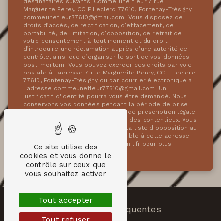
destinataires suivants: Comme une fleur 7 rue
Marguerite Perey, CC E.Leclerc 77610, Fontenay-Trésigny
commeunefleur77610@gmail.com. Vous disposez de
droits d’accès, de rectification, d’effacement, de
portabilité, de limitation, d’opposition, de retrait de
votre consentement à tout moment et du droit
d’introduire une réclamation auprès d’une autorité de
contrôle, ainsi que d’organiser le sort de vos données
post-mortem. Vous pouvez exercer ces droits par voie
postale à l'adresse 7 rue Marguerite Perey, CC E.Leclerc
77610, Fontenay-Trésigny ou par courrier électronique à
l'adresse commeunefleur77610@gmail.com. Un
justificatif d'identité pourra vous être demandé. Nous
conservons vos données pendant la période de prise
de contact puis pendant la durée de prescription légale
aux fins probatoires et de gestion des contentieux. Vous
avez le droit de vous inscrire sur la liste d'opposition au
démarchage téléphonique, disponible à cette adresse:
Bloctel.gouv.fr
. Consultez le site cnil.fr pour plus
Ce site utilise des
d’informations sur vos droits.
cookies et vous donne le
contrôle sur ceux que
vous souhaitez activer
Tout accepter
Recherches fréquentes
Tout refuser